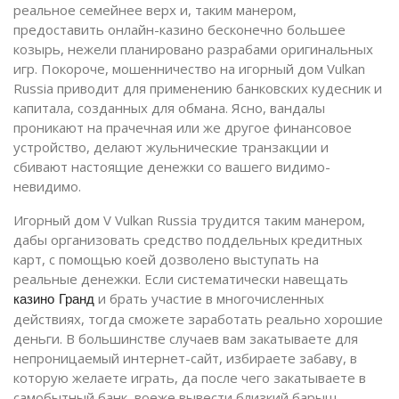
реальное семейнее верх и, таким манером,
предоставить онлайн-казино бесконечно большее
козырь, нежели планировано разрабами оригинальных
игр. Покороче, мошенничество на игорный дом Vulkan
Russia приводит для применению банковских кудесник и
капитала, созданных для обмана. Ясно, вандалы
проникают на прачечная или же другое финансовое
устройство, делают жульнические транзакции и
сбивают настоящие денежки со вашего видимо-
невидимо.
Игорный дом V Vulkan Russia трудится таким манером,
дабы организовать средство поддельных кредитных
карт, с помощью коей дозволено выступать на
реальные денежки. Если систематически навещать
и брать участие в многочисленных
казино Гранд
действиях, тогда сможете заработать реально хорошие
деньги. В большинстве случаев вам закатываете для
непроницаемый интернет-сайт, избираете забаву, в
которую желаете играть, да после чего закатываете в
самобытный банк, воеже вывести близкий барыш.