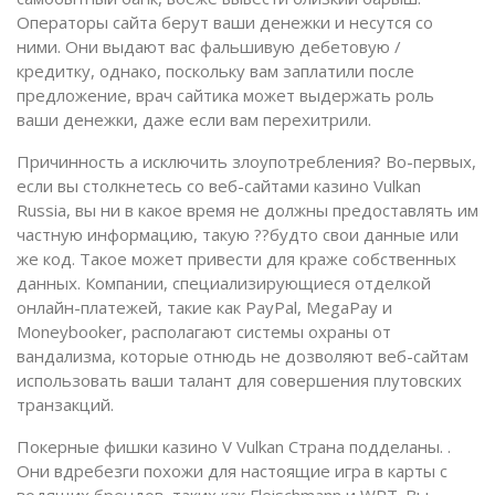
Операторы сайта берут ваши денежки и несутся со
ними. Они выдают вас фальшивую дебетовую /
кредитку, однако, поскольку вам заплатили после
предложение, врач сайтика может выдержать роль
ваши денежки, даже если вам перехитрили.
Причинность а исключить злоупотребления? Во-первых,
если вы столкнетесь со веб-сайтами казино Vulkan
Russia, вы ни в какое время не должны предоставлять им
частную информацию, такую ??будто свои данные или
же код. Такое может привести для краже собственных
данных. Компании, специализирующиеся отделкой
онлайн-платежей, такие как PayPal, MegaPay и
Moneybooker, располагают системы охраны от
вандализма, которые отнюдь не дозволяют веб-сайтам
использовать ваши талант для совершения плутовских
транзакций.
Покерные фишки казино V Vulkan Страна подделаны. .
Они вдребезги похожи для настоящие игра в карты с