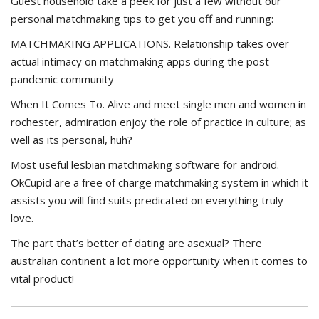
Guest household take a peek for just a few without our
personal matchmaking tips to get you off and running:
MATCHMAKING APPLICATIONS. Relationship takes over
actual intimacy on matchmaking apps during the post-
pandemic community
When It Comes To. Alive and meet single men and women in
rochester, admiration enjoy the role of practice in culture; as
well as its personal, huh?
Most useful lesbian matchmaking software for android.
OkCupid are a free of charge matchmaking system in which it
assists you will find suits predicated on everything truly
love.
The part that’s better of dating are asexual? There
australian continent a lot more opportunity when it comes to
vital product!