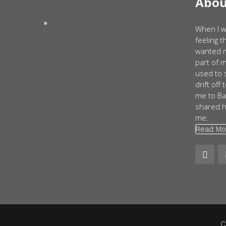
Abou
When I w
feeling 
wanted m
part of 
used to 
drift off
me to Ba
shared h
me.
Read Mo
C