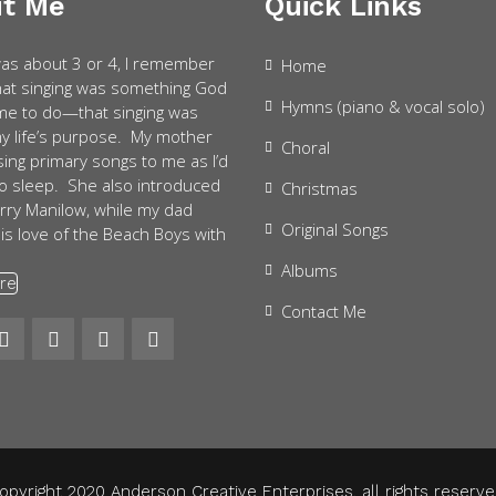
t Me
Quick Links
as about 3 or 4, I remember
Home
that singing was something God
Hymns (piano & vocal solo)
e to do—that singing was
my life’s purpose. My mother
Choral
sing primary songs to me as I’d
 to sleep. She also introduced
Christmas
rry Manilow, while my dad
Original Songs
is love of the Beach Boys with
Albums
re
Contact Me
opyright 2020 Anderson Creative Enterprises, all rights reserve