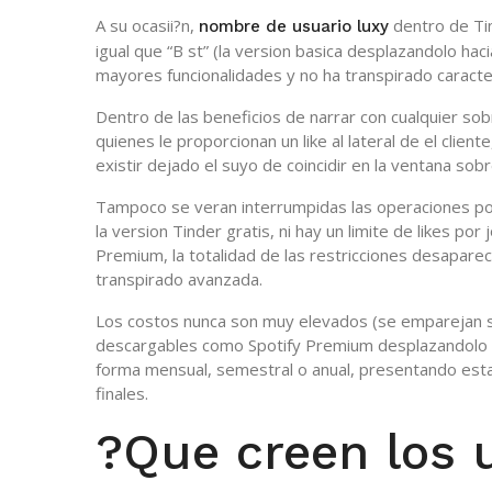
A su ocasii?n,
dentro de Tin
nombre de usuario luxy
igual que “B st” (la version basica desplazandolo hac
mayores funcionalidades y no ha transpirado caracte
Dentro de las beneficios de narrar con cualquier sob
quienes le proporcionan un like al lateral de el clie
existir dejado el suyo de coincidir en la ventana sobr
Tampoco se veran interrumpidas las operaciones por
la version Tinder gratis, ni hay un limite de likes po
Premium, la totalidad de las restricciones desapar
transpirado avanzada.
Los costos nunca son muy elevados (se emparejan s
descargables como Spotify Premium desplazandolo hac
forma mensual, semestral o anual, presentando esta
finales.
?Que creen los u