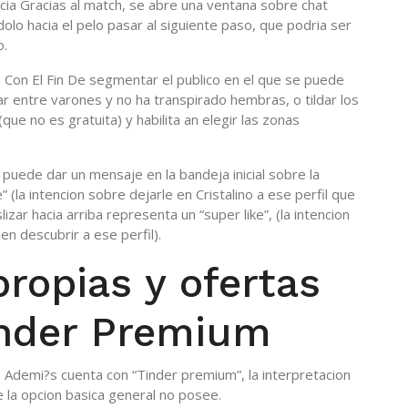
ia Gracias al match, se abre una ventana sobre chat
lo hacia el pelo pasar al siguiente paso, que podria ser
o.
 Con El Fin De segmentar el publico en el que se puede
ar entre varones y no ha transpirado hembras, o tildar los
ue no es gratuita) y habilita an elegir las zonas
puede dar un mensaje en la bandeja inicial sobre la
ke” (la intencion sobre dejarle en Cristalino a ese perfil que
izar hacia arriba representa un “super like”, (la intencion
en descubrir a ese perfil).
propias y ofertas
inder Premium
a Ademi?s cuenta con “Tinder premium”, la interpretacion
 la opcion basica general no posee.