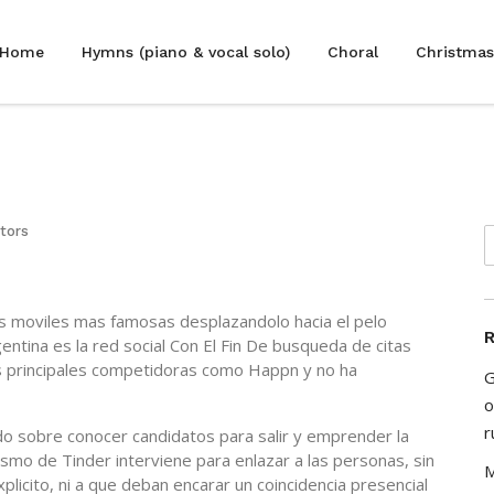
Home
Hymns (piano & vocal solo)
Choral
Christmas
itors
os moviles mas famosas desplazandolo hacia el pelo
R
ntina es la red social Con El Fin De busqueda de citas
as principales competidoras como Happn y no ha
G
o
r
o sobre conocer candidatos para salir y emprender la
nismo de Tinder interviene para enlazar a las personas, sin
M
icito, ni a que deban encarar un coincidencia presencial