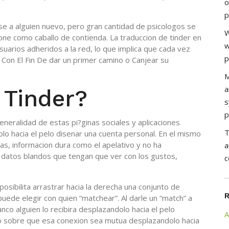
o
p
rse a alguien nuevo, pero gran cantidad de psicologos se
W
one como caballo de contienda.
La traduccion de tinder en
w
suarios adheridos a la red, lo que implica que cada vez
p
 Con El Fin De dar un primer camino o Canjear su
M
a
 Tinder?
s
p
generalidad de estas pi?ginas sociales y aplicaciones
T
olo hacia el pelo disenar una cuenta personal. En el mismo
das, informacion dura como el apelativo y no ha
a
s datos blandos que tengan que ver con los gustos,
c
posibilita arrastrar hacia la derecha una conjunto de
puede elegir con quien “matchear”. Al darle un “match” a
flanco alguien lo recibira desplazandolo hacia el pelo
A
aso sobre que esa conexion sea mutua desplazandolo hacia