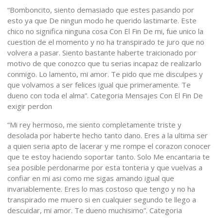
“Bomboncito, siento demasiado que estes pasando por
esto ya que De ningun modo he querido lastimarte. Este
chico no significa ninguna cosa Con El Fin De mi, fue unico la
cuestion de el momento y no ha transpirado te juro que no
volvera a pasar. Siento bastante haberte traicionado por
motivo de que conozco que tu serias incapaz de realizarlo
conmigo. Lo lamento, mi amor. Te pido que me disculpes y
que volvamos a ser felices igual que primeramente. Te
dueno con toda el alma”. Categoria Mensajes Con El Fin De
exigir perdon
“Mi rey hermoso, me siento completamente triste y
desolada por haberte hecho tanto dano. Eres a la ultima ser
a quien seria apto de lacerar y me rompe el corazon conocer
que te estoy haciendo soportar tanto. Solo Me encantari­a te
sea posible perdonarme por esta tonteria y que vuelvas a
confiar en mi asi­ como me sigas amando igual que
invariablemente. Eres lo mas costoso que tengo y no ha
transpirado me muero si en cualquier segundo te llego a
descuidar, mi amor. Te dueno muchisimo”. Categoria