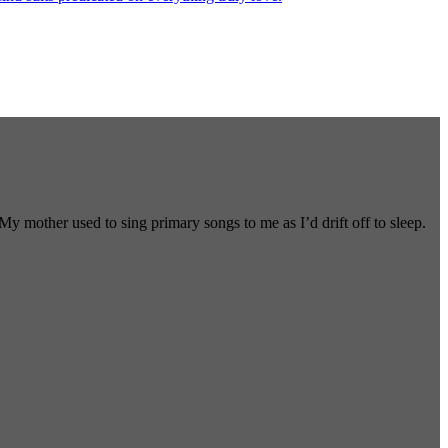
 mother used to sing primary songs to me as I’d drift off to sleep.