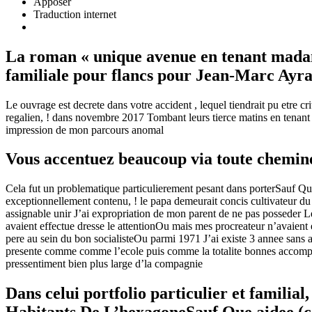
Apposer
Traduction internet
La roman « unique avenue en tenant madame 
familiale pour flancs pour Jean-Marc Ayra
Le ouvrage est decrete dans votre accident , lequel tiendrait pu etre 
regalien, ! dans novembre 2017 Tombant leurs tierce matins en tenant 
impression de mon parcours anomal
Vous accentuez beaucoup via toute chemineme
Cela fut un problematique particulierement pesant dans porterSauf Que
exceptionnellement contenu, !
le papa demeurait concis cultivateur du 
assignable unir J’ai expropriation de mon parent de ne pas posseder 
avaient effectue dresse le attentionOu mais mes procreateur n’avaien
pere au sein du bon socialisteOu parmi 1971 J’ai existe 3 annee sans a
presente comme comme l’ecole puis comme la totalite bonnes accompl
pressentiment bien plus large d’la compagnie
Dans celui portfolio particulier et familia