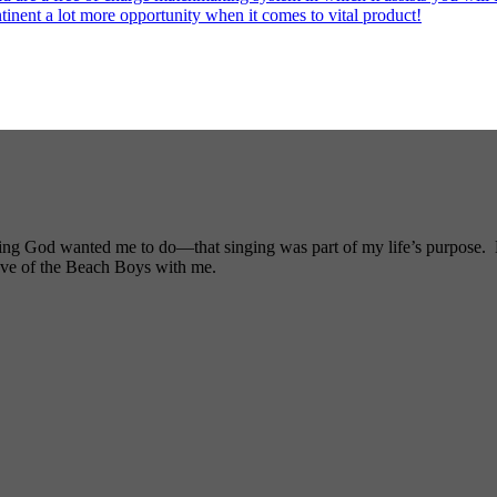
ntinent a lot more opportunity when it comes to vital product!
ng God wanted me to do—that singing was part of my life’s purpose. My
ove of the Beach Boys with me.