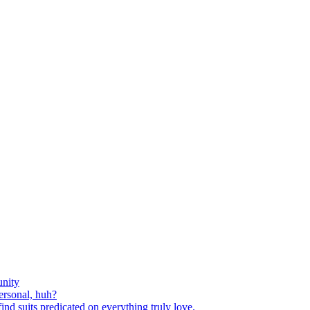
nity
ersonal, huh?
nd suits predicated on everything truly love.