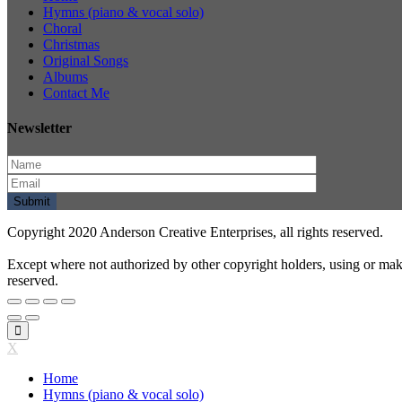
Hymns (piano & vocal solo)
Choral
Christmas
Original Songs
Albums
Contact Me
Newsletter
Copyright 2020 Anderson Creative Enterprises, all rights reserved.
Except where not authorized by other copyright holders, using or mak
reserved.
X
Home
Hymns (piano & vocal solo)