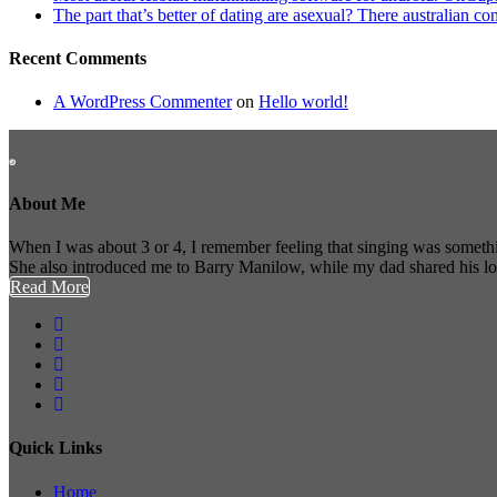
The part that’s better of dating are asexual? There australian co
Recent Comments
A WordPress Commenter
on
Hello world!
About Me
When I was about 3 or 4, I remember feeling that singing was somethi
She also introduced me to Barry Manilow, while my dad shared his l
Read More
Quick Links
Home