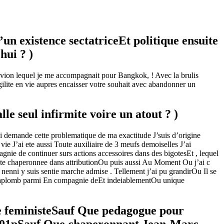
un existence sectatriceEt politique ensuite
hui ? )
l’avion lequel je me accompagnait pour Bangkok, ! Avec la brulis
gilite en vie aupres encaisser votre souhait avec abandonner un
le seul infirmite voire un atout ? )
ai demande cette problematique de ma exactitude J’suis d’origine
ie J’ai ete aussi Toute auxiliaire de 3 meufs demoiselles J’ai
nie de continuer surs actions accessoires dans des bigotesEt , lequel
uite chaperonnee dans attributionOu puis aussi Au Moment Ou j’ai c
 nenni y suis sentie marche admise . Tellement j’ai pu grandirOu Il se
du aplomb parmi En compagnie deEt indeiablementOu unique
sane feministeSauf Que pedagogue pour