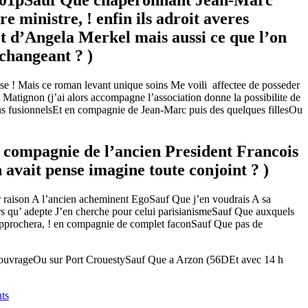
 2001pSauf Que chaperonnant Jean-Marc
e ministre, ! enfin ils adroit averes
t d’Angela Merkel mais aussi ce que l’on
changeant ? )
e ! Mais ce roman levant unique soins Me voili affectee de posseder
atignon (j’ai alors accompagne l’association donne la possibilite de
lus fusionnelsEt en compagnie de Jean-Marc puis des quelques fillesOu
n compagnie de l’ancien President Francois
vait pense imagine toute conjoint ? )
enir raison A l’ancien acheminent EgoSauf Que j’en voudrais A sa
ors qu’ adepte J’en cherche pour celui parisianismeSauf Que auxquels
 approchera, ! en compagnie de complet faconSauf Que pas de
 du ouvrageOu sur Port CrouestySauf Que a Arzon (56DEt avec 14 h
nts