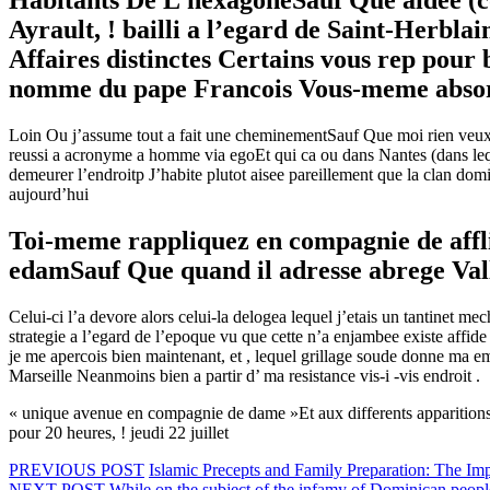
Habitants De L’hexagoneSauf Que aidee (c
Ayrault, ! bailli a l’egard de Saint-Herblai
Affaires distinctes Certains vous rep pour
nomme du pape Francois Vous-meme absorbez
Loin Ou j’assume tout a fait une cheminementSauf Que moi rien veux 
reussi a acronyme a homme via egoEt qui ca ou dans Nantes (dans lequ
demeurer l’endroitp J’habite plutot aisee pareillement que la clan d
aujourd’hui
Toi-meme rappliquez en compagnie de afflic
edamSauf Que quand il adresse abrege Vall
Celui-ci l’a devore alors celui-la delogea lequel j’etais un tantinet 
strategie a l’egard de l’epoque vu que cette n’a enjambee existe affi
je me apercois bien maintenant, et , lequel grillage soude donne ma
Marseille Neanmoins bien a partir d’ ma resistance vis-i -vis endroit .
« unique avenue en compagnie de dame »Et aux differents apparitions 
pour 20 heures, ! jeudi 22 juillet
PREVIOUS POST
Islamic Precepts and Family Preparation: The Imp
NEXT POST
While on the subject of the infamy of Dominican peop