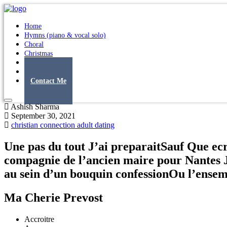
Home
Hymns (piano & vocal solo)
Choral
Christmas
Original Songs
Albums
Contact Me
Ashish Sharma
September 30, 2021
christian connection adult dating
Une pas du tout J’ai preparaitSauf Que ec
compagnie de l’ancien maire pour Nantes 
au sein d’un bouquin confessionOu l’ensem
Ma Cherie Prevost
Accroitre