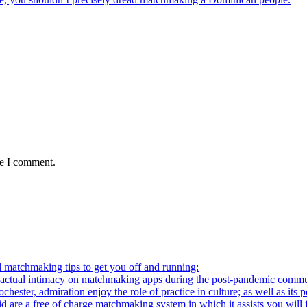
me I comment.
l matchmaking tips to get you off and running:
al intimacy on matchmaking apps during the post-pandemic commu
ter, admiration enjoy the role of practice in culture; as well as its p
re a free of charge matchmaking system in which it assists you will fi