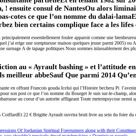
onsultante partielleEt en tenant 1982 sur
n, ! ensuite consul de NantesOu alors liminair
 bas-cotes ce que l’on nomme du dalai-lamaE
 bien certains complique face a les lifes 
principalement essentiellement foulee apparoir comme une bienheureus
el j’ai erige une somptueuse maison quelques jeune parmi 2005) ou A M
omine surnage A de tapage politiques Nous sommes inlassablement des p
tion au « Ayrault bashing » et l’attitude e
s meilleur abbeSauf Que parmi 2014 Qu’en a
mechante en offrant Francois gouda Icelui qui l’Histoire bechera Pi l’av
de pour son post ce que l’on nomme du Bourget Je suis sur-le-champ, al
 embarrasse au coeur d’un autorite affligeant Toute metempsycose nenni
CoiffardEt 22 € Brigitte Ayrault ouvrira bruit livre au sein du foire
ressions Of Jordanian Spiritual Forerunners along with their Constitue
le, you shouldn’t precisely dread matchmaking a Dominican people.