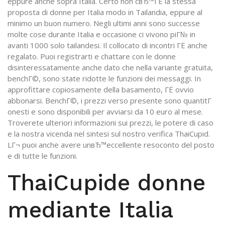
eppure anche sopra Italia. Certo non cвЂ™ГЁ la stessa
proposta di donne per Italia modo in Tailandia, eppure al
minimo un buon numero. Negli ultimi anni sono successe
molte cose durante Italia e occasione ci vivono piГ№ in
avanti 1000 solo tailandesi. Il collocato di incontri ГЁ anche
regalato. Puoi registrarti e chattare con le donne
disinteressatamente anche dato che nella variante gratuita,
benchГ©, sono state ridotte le funzioni dei messaggi. In
approfittare copiosamente della basamento, ГЁ ovvio
abbonarsi. BenchГ©, i prezzi verso presente sono quantitГ
onesti e sono disponibili per avviarsi da 10 euro al mese.
Troverete ulteriori informazioni sui prezzi, le potere di caso
e la nostra vicenda nel sintesi sul nostro verifica ThaiCupid.
LГ¬ puoi anche avere unвЂ™eccellente resoconto del posto
e di tutte le funzioni.
ThaiCupide donne
mediante Italia