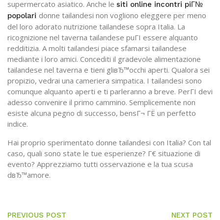
supermercato asiatico. Anche le
siti online incontri piГ№
donne tailandesi non vogliono eleggere per meno
popolari
del loro adorato nutrizione tailandese sopra Italia. La
ricognizione nel taverna tailandese puГІ essere alquanto
redditizia. A molti tailandesi piace sfamarsi tailandese
mediante i loro amici. Concediti il gradevole alimentazione
tailandese nel taverna e tieni gliвЂ™occhi aperti. Qualora sei
propizio, vedrai una cameriera simpatica. I tailandesi sono
comunque alquanto aperti e ti parleranno a breve. PerГІ devi
adesso convenire il primo cammino. Semplicemente non
esiste alcuna pegno di successo, bensГ¬ ГЁ un perfetto
indice.
Hai proprio sperimentato donne tailandesi con Italia? Con tal
caso, quali sono state le tue esperienze? Г€ situazione di
evento? Apprezziamo tutti osservazione e la tua scusa
dвЂ™amore.
PREVIOUS POST
NEXT POST