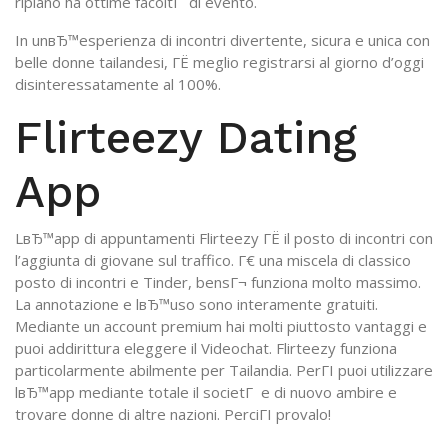
ripiano ha ottime facoltГ di evento.
In unвЂ™esperienza di incontri divertente, sicura e unica con
belle donne tailandesi, ГЁ meglio registrarsi al giorno d’oggi
disinteressatamente al 100%.
Flirteezy Dating
App
LвЂ™app di appuntamenti Flirteezy ГЁ il posto di incontri con
l’aggiunta di giovane sul traffico. Г€ una miscela di classico
posto di incontri e Tinder, bensГ¬ funziona molto massimo.
La annotazione e lвЂ™uso sono interamente gratuiti.
Mediante un account premium hai molti piuttosto vantaggi e
puoi addirittura eleggere il Videochat. Flirteezy funziona
particolarmente abilmente per Tailandia. PerГІ puoi utilizzare
lвЂ™app mediante totale il societГ e di nuovo ambire e
trovare donne di altre nazioni. PerciГІ provalo!