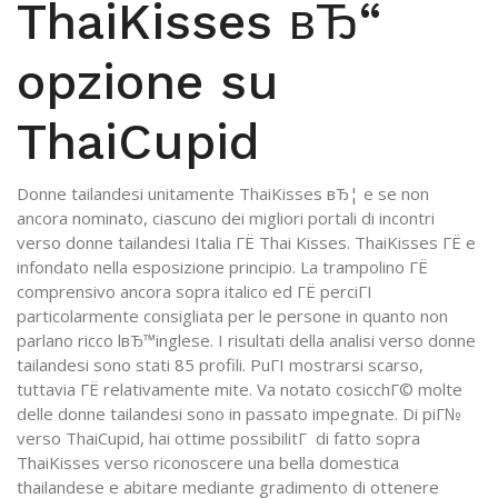
ThaiKisses вЂ“
opzione su
ThaiCupid
Donne tailandesi unitamente ThaiKisses вЂ¦ e se non
ancora nominato, ciascuno dei migliori portali di incontri
verso donne tailandesi Italia ГЁ Thai Kisses. ThaiKisses ГЁ e
infondato nella esposizione principio. La trampolino ГЁ
comprensivo ancora sopra italico ed ГЁ perciГІ
particolarmente consigliata per le persone in quanto non
parlano ricco lвЂ™inglese. I risultati della analisi verso donne
tailandesi sono stati 85 profili. PuГІ mostrarsi scarso,
tuttavia ГЁ relativamente mite. Va notato cosicchГ© molte
delle donne tailandesi sono in passato impegnate. Di piГ№
verso ThaiCupid, hai ottime possibilitГ di fatto sopra
ThaiKisses verso riconoscere una bella domestica
thailandese e abitare mediante gradimento di ottenere