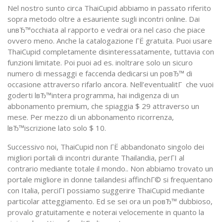
Nel nostro sunto circa ThaiCupid abbiamo in passato riferito
sopra metodo oltre a esauriente sugli incontri online. Dai
unвЂ™occhiata al rapporto e vedrai ora nel caso che piace
ovvero meno. Anche la catalogazione ГЁ gratuita. Puoi usare
ThaiCupid completamente disinteressatamente, tuttavia con
funzioni limitate. Poi puoi ad es. inoltrare solo un sicuro
numero di messaggi e faccenda dedicarsi un poвЂ™ di
occasione attraverso rifarlo ancora. Nell’eventualitГ che vuoi
goderti lвЂ™intera programma, hai indigenza di un
abbonamento premium, che spiaggia $ 29 attraverso un
mese. Per mezzo di un abbonamento ricorrenza,
lвЂ™iscrizione lato solo $ 10.
Successivo noi, ThaiCupid non ГЁ abbandonato singolo dei
migliori portali di incontri durante Thailandia, perГІ al
contrario mediante totale il mondo.. Non abbiamo trovato un
portale migliore in donne tailandesi affinchГ© si frequentano
con Italia, perciГІ possiamo suggerire ThaiCupid mediante
particolar atteggiamento. Ed se sei ora un poвЂ™ dubbioso,
provalo gratuitamente e noterai velocemente in quanto la